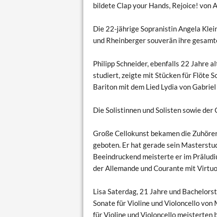
bildete Clap your Hands, Rejoice! von 
Die 22-jährige Sopranistin Angela Klei
und Rheinberger souverän ihre gesamte
Philipp Schneider, ebenfalls 22 Jahre 
studiert, zeigte mit Stücken für Flöte 
Bariton mit dem Lied Lydia von Gabriel
Die Solistinnen und Solisten sowie de
Große Cellokunst bekamen die Zuhörer i
geboten. Er hat gerade sein Masterstu
Beeindruckend meisterte er im Prälud
der Allemande und Courante mit Virtuos
Lisa Saterdag, 21 Jahre und Bachelorst
Sonate für Violine und Violoncello vo
für Violine und Violoncello meisterten 