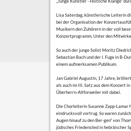
„Junge Künstler - Festliche Klänge“ dur
Lisa Saterdag, künstlerische Leiterin 
bei der Organisation der Konzertausfü
Musikern den Zuhörern in der voll bese
Konzertprogramm. Unter den Mitwirken
So auch der junge Solist Moritz Diedr
Sebastian Bach und der I. Fuge in B-D
einem aufmerksamen Publikum.
Jan Gabriel Augustin, 17 Jahre, brilli
als auch im III. Satz aus dem Konzert 
Überherrn-Altforweiler mit dabei.
Die Chorleiterin Susanne Zapp-Lamar ha
eindrucksvoll vortrug. So waren zunäch
Augen hinauf zu den Ber-gen“ von Thoma
jüdisches Friedenslied in hebräischer 